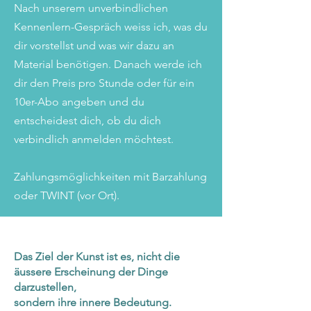
Nach unserem unverbindlichen
Kennenlern-Gespräch weiss ich, was du
dir vorstellst und was wir dazu an
Material benötigen. Danach werde ich
dir den Preis pro Stunde oder für ein
10er-Abo angeben und du
entscheidest dich, ob du dich
verbindlich anmelden möchtest.
Zahlungsmöglichkeiten mit Barzahlung
oder TWINT (vor Ort).
Das Ziel der Kunst ist es, nicht die
äussere Erscheinung der Dinge
darzustellen,
sondern ihre innere Bedeutung.