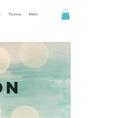
e
Yvonne
Mehr
on